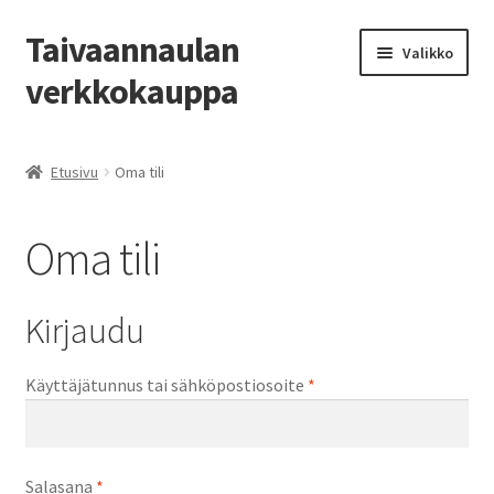
Taivaannaulan
Siirry
Siirry
Valikko
navigointiin
sisältöön
verkkokauppa
Etusivu
Etusivu
Oma tili
Kassa
Oma tili
Oma tili
Ostoskori
Kirjaudu
Tietoa
Vaaditaan
Käyttäjätunnus tai sähköpostiosoite
*
Ota yhteyttä
Vaaditaan
Salasana
*
Toimitusehdot